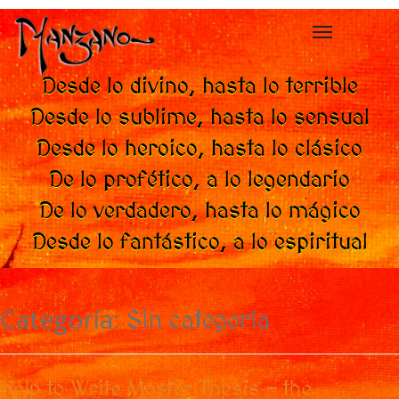
Toggle
navigation
Desde lo divino, hasta lo terrible
Desde lo sublime, hasta lo sensual
Desde lo heroico, hasta lo clásico
De lo profético, a lo legendario
De lo verdadero, hasta lo mágico
Desde lo fantástico, a lo espiritual
Categoría:
Sin categoría
Help to Write Master Thesis – the