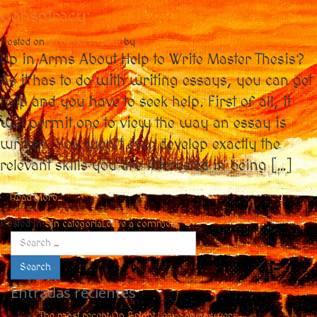
Conspiracy
Posted on
31 octubre, 2019
by
Up in Arms About Help to Write Master Thesis?
As it has to do with writing essays, you can get
help and you have to seek help. First of all, it
will permit one to view the way an essay is
written. You won’t ever develop exactly the
relevant skills you are interested in being […]
Read More…
Posted in
Sin categoría
Leave a comment
Search
Entradas recientes
The most recent On Bright Leave an answer