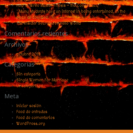
Help to Write Master Thesis – the Conspiracy
‘ Many students have an interest in being entertained, in the
place of coached.
The Insider Secrets for Hello World
Comentarios recientes
Archivos
octubre 2019
Categorías
Sin categoría
Single Women For Marriage
Uncategorized
Meta
Iniciar sesión
Feed de entradas
Feed de comentarios
WordPress.org